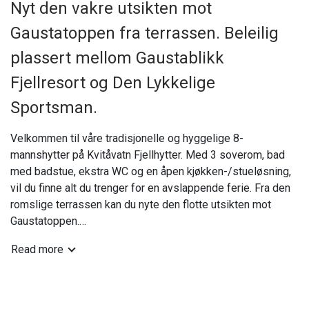
Nyt den vakre utsikten mot
Gaustatoppen fra terrassen. Beleilig
plassert mellom Gaustablikk
Fjellresort og Den Lykkelige
Sportsman.
Velkommen til våre tradisjonelle og hyggelige 8-
mannshytter på Kvitåvatn Fjellhytter. Med 3 soverom, bad
med badstue, ekstra WC og en åpen kjøkken-/stueløsning,
vil du finne alt du trenger for en avslappende ferie. Fra den
romslige terrassen kan du nyte den flotte utsikten mot
Gaustatoppen.
Read more
Våre 75 kvm store hytter fordeler seg over to etasjer.
Første etasje har et bad med badstue, ett soverom med
familiekøyeseng, og en åpen kjøkken-/stueløsning med TV
og utgang til terrassen. Kjøkkenet er utstyrt med