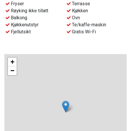
- Gratis Wifi
Fryser
Terrasse
- Avfallshåndtering i nærheten av hyttene
Røyking ikke tillatt
Kjøkken
- Sluttvask av hytten bestilles i forkant av oppholdet, til et
Balkong
Ovn
ekstra tillegg.
Kjøkkenutstyr
Te/kaffe-maskin
- Innsjekk og nøkkelhenting skjer i resepsjonen på
Fjellutsikt
Gratis Wi-Fi
Gaustablikk Fjellresort fra kl. 16:00
+
−