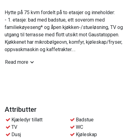
Hytte på 75 kvm fordelt på to etasjer og inneholder:
- 1. etasje: bad med badstue, ett soverom med
familiekøyeseng* og åpen kjøkken-/stueløsning, TV og
utgang til terrasse med flott utsikt mot Gaustatoppen.
Kjøkkenet har mikrobølgeovn, komfyr, kjøleskap/fryser,
oppvaskmaskin og kaffetrakter.
- 2. etasje: WC, ett soverom med dobbeltseng og ett
Read more
soverom med to køyesenger.
*Nedre del av familiekøyesengen er på 120 cm som ved
behov kan deles for 2 personer.
Praktisk info:
- Sengetøy og håndklær er inkludert pr person i bookingen.
Attributter
- Fri tilgang til bassengområdet på hotellet, ved ledig
Kjæledyr tillatt
Badstue
kapasitet
TV
WC
- Gratis parkeringsplass i nærheten av hyttene
Dusj
Kjøleskap