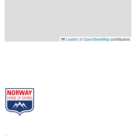
Leaflet
|
©
OpenStreetMap
contributors
Gausta
Part of Norway Home of Skiing
Contact