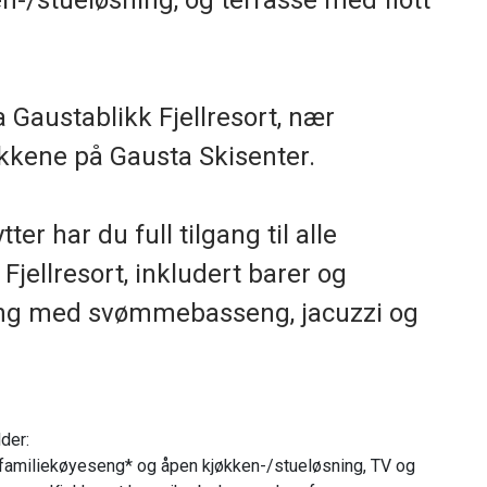
n-/stueløsning, og terrasse med flott
a Gaustablikk Fjellresort, nær
akkene på Gausta Skisenter.
er har du full tilgang til alle
 Fjellresort, inkludert barer og
ing med svømmebasseng, jacuzzi og
lder:
 familiekøyeseng* og åpen kjøkken-/stueløsning, TV og