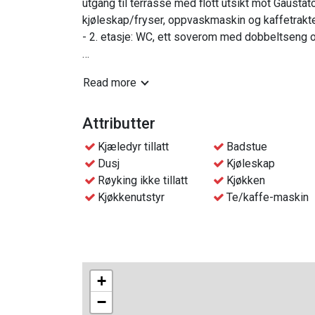
utgang til terrasse med flott utsikt mot Gausta
kjøleskap/fryser, oppvaskmaskin og kaffetrakte
- 2. etasje: WC, ett soverom med dobbeltseng
*Nedre del av familiekøyesengen er på 120 cm
Read more
Praktisk info:
- Sengetøy og håndklær er inkludert pr person i
Attributter
- Fri tilgang til bassengområdet på hotellet, ved
Kjæledyr tillatt
Badstue
- Gratis parkeringsplass i nærheten av hyttene
Dusj
Kjøleskap
- Gratis Wifi
Røyking ikke tillatt
Kjøkken
- Avfallshåndtering i nærheten av hyttene
Kjøkkenutstyr
Te/kaffe-maskin
- Sluttvask av hytten bestilles i forkant av opphol
- Innsjekk og nøkkelhenting skjer i resepsjonen p
+
−