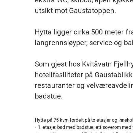
ekstra WC, skibod, åpen kjøkke
utsikt mot Gaustatoppen.
Hytta ligger cirka 500 meter fr
langrennsløyper, service og b
Som gjest hos Kvitåvatn Fjellhytt
hotellfasiliteter på Gaustablikk
restauranter og velværeavdel
badstue.
Hytte på 75 kvm fordelt på to etasjer og inneho
- 1. etasje: bad med badstue, ett soverom med