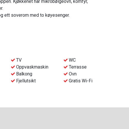
toppen. Kjøkkenet har mikrobølgeovn, komfyr,
r.
 og ett soverom med to køyesenger.
 som ved behov kan deles for 2 personer.
 bookingen.
 ledig kapasitet
TV
WC
Oppvaskmaskin
Terrasse
Balkong
Ovn
Fjellutsikt
Gratis Wi-Fi
det, til et ekstra tillegg.
å Gaustablikk Fjellresort fra kl. 16:00