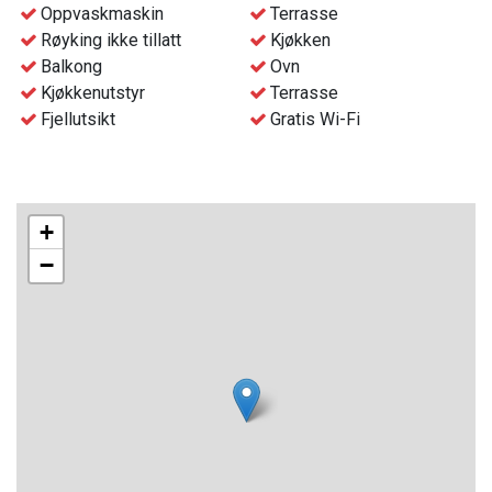
- Gratis Wifi
Oppvaskmaskin
Terrasse
- Avfallshåndtering i nærheten av hyttene
Røyking ikke tillatt
Kjøkken
- Sluttvask av hytten bestilles i forkant av oppholdet, til et
Balkong
Ovn
ekstra tillegg.
Kjøkkenutstyr
Terrasse
- Innsjekk og nøkkelhenting skjer i resepsjonen på
Fjellutsikt
Gratis Wi-Fi
Gaustablikk Fjellresort fra kl. 16:00
+
−