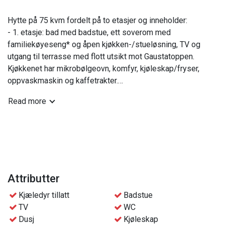
Hytte på 75 kvm fordelt på to etasjer og inneholder:
- 1. etasje: bad med badstue, ett soverom med
familiekøyeseng* og åpen kjøkken-/stueløsning, TV og
utgang til terrasse med flott utsikt mot Gaustatoppen.
Kjøkkenet har mikrobølgeovn, komfyr, kjøleskap/fryser,
oppvaskmaskin og kaffetrakter.
- 2. etasje: WC, ett soverom med dobbeltseng og ett
Read more
soverom med to køyesenger.
*Nedre del av familiekøyesengen er på 120 cm som ved
behov kan deles for 2 personer.
Praktisk info:
- Sengetøy og håndklær er inkludert pr person i bookingen.
Attributter
- Fri tilgang til bassengområdet på hotellet, ved ledig
Kjæledyr tillatt
Badstue
kapasitet
TV
WC
- Gratis parkeringsplass i nærheten av hyttene
Dusj
Kjøleskap