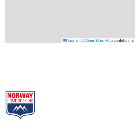
Leaflet
|
©
OpenStreetMap
contributors
Gausta
Part of Norway Home of Skiing
Contact