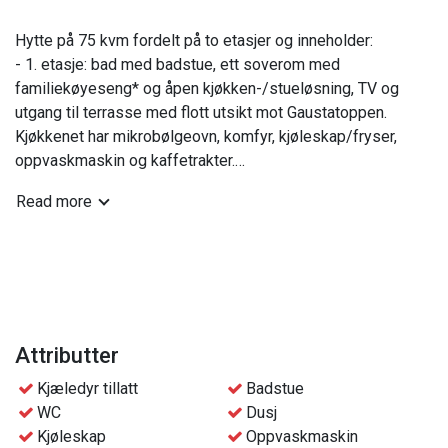
Hytte på 75 kvm fordelt på to etasjer og inneholder:
- 1. etasje: bad med badstue, ett soverom med
familiekøyeseng* og åpen kjøkken-/stueløsning, TV og
utgang til terrasse med flott utsikt mot Gaustatoppen.
Kjøkkenet har mikrobølgeovn, komfyr, kjøleskap/fryser,
oppvaskmaskin og kaffetrakter.
- 2. etasje: WC, ett soverom med dobbeltseng og ett
Read more
soverom med to køyesenger.
*Nedre del av familiekøyesengen er på 120 cm som ved
behov kan deles for 2 personer.
Praktisk info:
- Sengetøy og håndklær er inkludert pr person i bookingen.
Attributter
- Fri tilgang til bassengområdet på hotellet, ved ledig
Kjæledyr tillatt
Badstue
kapasitet
WC
Dusj
- Gratis parkeringsplass i nærheten av hyttene
Kjøleskap
Oppvaskmaskin