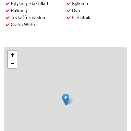
- Gratis Wifi
Røyking ikke tillatt
Kjøkken
- Avfallshåndtering i nærheten av hyttene
Balkong
Ovn
- Sluttvask av hytten bestilles i forkant av oppholdet, til et
Te/kaffe-maskin
Fjellutsikt
ekstra tillegg.
Gratis Wi-Fi
- Innsjekk og nøkkelhenting skjer i resepsjonen på
Gaustablikk Fjellresort fra kl. 16:00
+
−