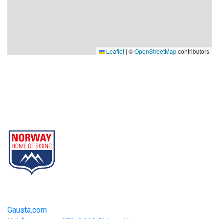
Leaflet
|
©
OpenStreetMap
contributors
Gausta
Part of Norway Home of Skiing
Contact
Gausta.com