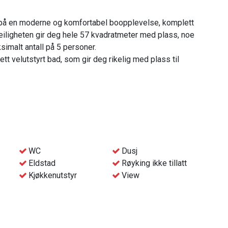
 på en moderne og komfortabel boopplevelse, komplett
iligheten gir deg hele 57 kvadratmeter med plass, noe
simalt antall på 5 personer.
tt velutstyrt bad, som gir deg rikelig med plass til
n sømløs internettforbindelse takket være wifi-
. En vaskemaskin er tilgjengelig for å håndtere vaskeriet
gg og praktisk oppbevaring for kjøretøyet ditt.
WC
Dusj
Eldstad
Røyking ikke tillatt
foran peisen og nyte varmen den gir.
Kjøkkenutstyr
View