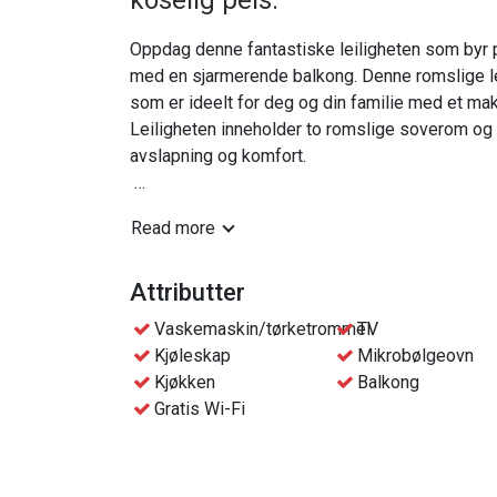
koselig peis.
Oppdag denne fantastiske leiligheten som byr
med en sjarmerende balkong. Denne romslige le
som er ideelt for deg og din familie med et mak
Leiligheten inneholder to romslige soverom og e
avslapning og komfort.
Entertain deg selv med tilgjengelig TV og nyt e
Read more
tilkoblingen.
Vi har også tatt hensyn til dine praktiske behov
Attributter
ditt, mens en garasjeplass for én bil gir deg try
Vaskemaskin/tørketrommel
TV
Kjøleskap
Mikrobølgeovn
For ekstra kos og atmosfære kan du slappe av 
Kjøkken
Balkong
Gratis Wi-Fi
Soverom 1: Dobbeltseng
Soverom 2: Familiekøyeseng 140cm + 90cm