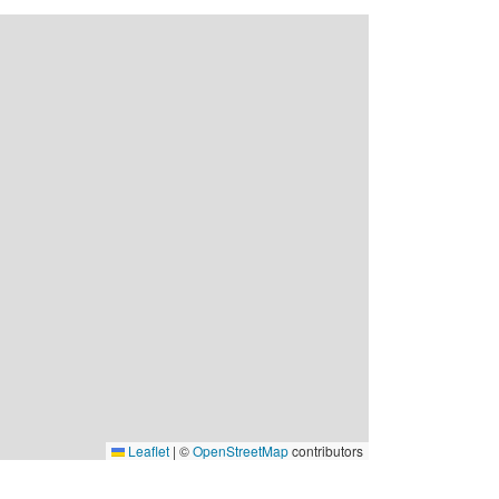
Leaflet
|
©
OpenStreetMap
contributors