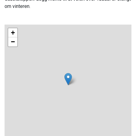
om vinteren.
+
−