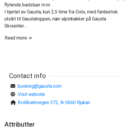
flytende badstuer m.m.
I hjertet av Gausta, kun 2,5 time fra Oslo, med fantastisk
utsikt til Gaustatoppen, nær alpinbakker på Gausta
Skisenter.
Read more
Stor frokostbuffé
Skistall
Romslige fellesarealer
50 m til skibakker, skiskole og skiutleie på Gausta
Skisenter
Contact info
Langrennsløyper nedenfor hotellet
booking@gausta.com
Lekerom
Visit website
Bibliotek
Kvitåvatnvegen 372, N-3660 Rjukan
Konferanseavdeling
Shuffleboard
Attributter