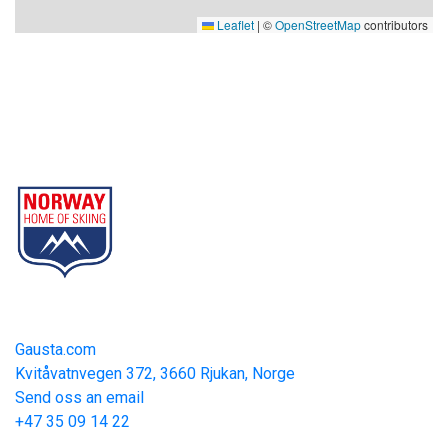
Leaflet
|
©
OpenStreetMap
contributors
Gausta
Part of Norway Home of Skiing
Contact
Gausta.com
Kvitåvatnvegen 372, 3660 Rjukan, Norge
Send oss an email
+47 35 09 14 22