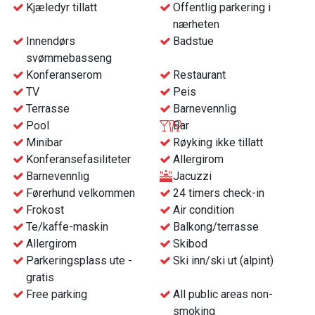
Praktisk info:
Kjæledyr tillatt
Offentlig parkering i
Innsjekk fra kl. 16:00 på ankomstdagen
nærheten
Legg til halvpensjon i din booking - da inngår frokost og 3-
Innendørs
Badstue
retters middag
svømmebasseng
Konferanserom
Restaurant
TV
Peis
Hjertelig velkommen!
Terrasse
Barnevennlig
Pool
Bar
Minibar
Røyking ikke tillatt
Konferansefasiliteter
Allergirom
Barnevennlig
Jacuzzi
Førerhund velkommen
24 timers check-in
Frokost
Air condition
Te/kaffe-maskin
Balkong/terrasse
Allergirom
Skibod
Parkeringsplass ute -
Ski inn/ski ut (alpint)
gratis
Free parking
All public areas non-
smoking