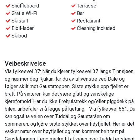
Shuffleboard
Terrasse
Gratis Wi-Fi
Bar
Skistall
Restaurant
Elbil-lader
Cleaning included
Skibod
Veibeskrivelse
Via fylkesvei 37: Når du kjører fylkesvei 37 langs Tinnsjøen
og nærmer deg Rjukan, tar du av til venstre ved Dale og
følger skilt mot Gaustatoppen. Siste stykke opp fjellet er
bratt. På vinteren kan det være glatt og vanskelige
kjøreforhold. Har du ikke firehjulstrekk og/eller piggdekk på
bilen, anbefaler vi å legge på kjetting. Via fylkesvei 651: Du
kan også ta veien over Tuddal og Gaustaråen om
sommeren, og kjøre siste stykket over høyfjellet. Her er det
vakker natur over høyfjellet og man kommer helt tett på
Gaustatoppen. Legg merke til at veien over Tuddal er stengt