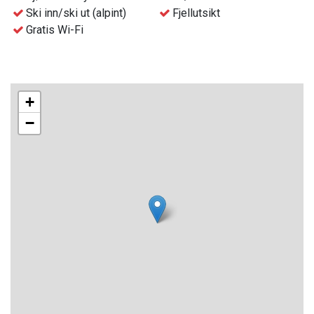
Soverom 1: Dobbeltseng
Ski inn/ski ut (alpint)
Fjellutsikt
Soverom 2: Dobbeltseng
Gratis Wi-Fi
Soverom 3: 2 Køyesenger
Enheten har god beliggenhet nær Gausta Skisenter og
turstier, kun 150m fra Gaustablikk Fjellresort.
+
−
Som gjest på våre enheter har du muligheten til å nyte
hotellfasiliteter, inkludert svømmebasseng, jacuzzi og
badstue (avhengig av tilgjengelighet), til en gunstig pris.
Dette gir deg en avslappende opplevelse under ditt
opphold.
Praktisk informasjon:
Gratis Wi-Fi tilgjengelig
Sengetøy og håndklær er obligatoriske tillegg per person
Obligatorisk sluttrengjøring i prisen