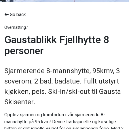
Go back
Overnatting
Gaustablikk Fjellhytte 8
personer
Sjarmerende 8-mannshytte, 95kmv, 3
soverom, 2 bad, badstue. Fullt utstyrt
kjøkken, peis. Ski-in/ski-out til Gausta
Skisenter.
Opplev sjarmen og komforten i vår sjarmerende 8-
mannshytte på 95 kvm! Denne tradisjonelle og koselige
hytten er det ideelle valget for en avslappende ferie. Med 3