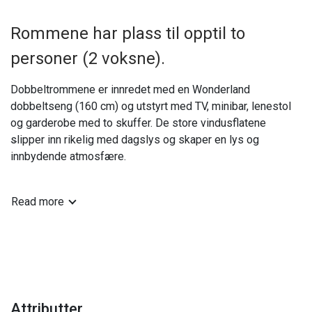
Rommene har plass til opptil to
personer (2 voksne).
Dobbeltrommene er innredet med en Wonderland
dobbeltseng (160 cm) og utstyrt med TV, minibar, lenestol
og garderobe med to skuffer. De store vindusflatene
slipper inn rikelig med dagslys og skaper en lys og
innbydende atmosfære.
Badene har dusj, toalett, hårføner, tøfler og badekåpe, samt
Read more
produkter fra L:A Bruket – shampoo, balsam og såpe. Alle
rom har sengetøy fra Halvor Bakke, deilige og luftige dyner,
skojern og daglig renhold for et komfortabelt opphold.
Vær oppmerksom på at Gaustablikk Fjellresort er røykfritt.
Attributter