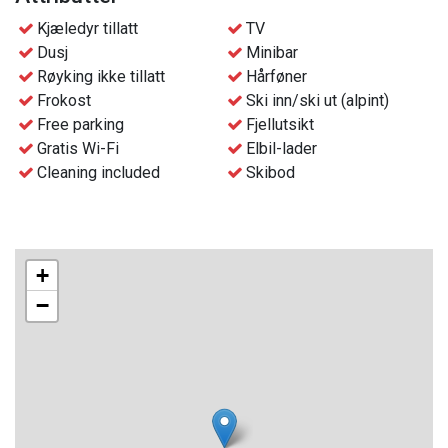
Kjæledyr tillatt
TV
Dusj
Minibar
Røyking ikke tillatt
Hårføner
Frokost
Ski inn/ski ut (alpint)
Free parking
Fjellutsikt
Gratis Wi-Fi
Elbil-lader
Cleaning included
Skibod
+
−