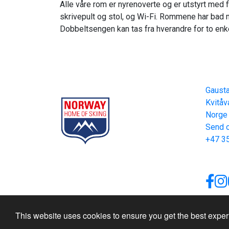
Alle våre rom er nyrenoverte og er utstyrt med f
skrivepult og stol, og Wi-Fi. Rommene har bad 
Dobbeltsengen kan tas fra hverandre for to enk
Gausta
Cont
Part of Norway Home of Skiing
Gaust
Kvitåv
Norge
Send o
+47 35
This website uses cookies to ensure you get the best expe
Site produced by
Visit Group
with
Citybreak™ I