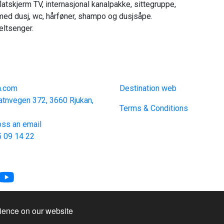
latskjerm TV, internasjonal kanalpakke, sittegruppe,
med dusj, wc, hårføner, shampo og dusjsåpe.
eltsenger.
act
Links
a.com
Destination web
atnvegen 372, 3660 Rjukan,
Terms & Conditions
ss an email
 09 14 22
rience on our website
nformation & Reservation System.