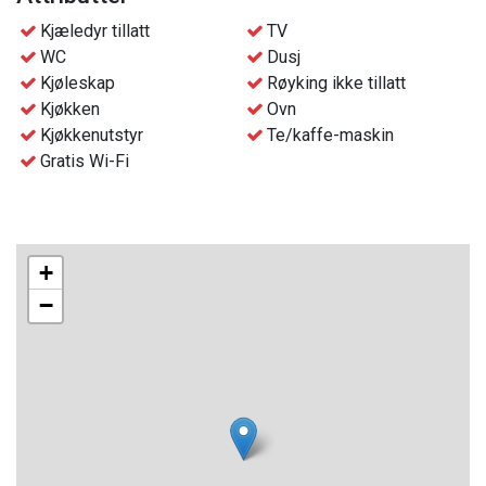
Beliggenheten er ideell, da leilighetene ligger rett ved siden
Kjæledyr tillatt
TV
av Gaustablikk Fjellresort. Du kan glede deg over ski inn/ut-
WC
Dusj
tilgang til våre fantastiske langrennsløyper, og oppleve
Kjøleskap
Røyking ikke tillatt
spenningen med å utforske det vakre vinterlandskapet.
Kjøkken
Ovn
Kjøkkenutstyr
Te/kaffe-maskin
Soverom 1: Dobbeltseng
Gratis Wi-Fi
Oppholdsrom: Køyeseng & sovesofa
Enheten har en god beliggenhet nær Gausta Skisenter og
turstier, kun 50m fra Gaustablikk Fjellresort.
+
−
Som gjest på våre enheter har du muligheten til å nyte
hotellfasiliteter, inkludert svømmebasseng, jacuzzi og
badstue (avhengig av tilgjengelighet), til en gunstig pris.
Dette gir deg en avslappende opplevelse under ditt
opphold.
Praktisk informasjon: