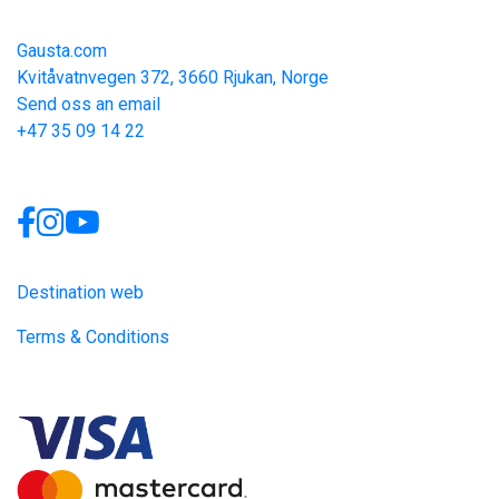
merk at utsjekking skal skje før kl. 11:00.
Contact
Gausta.com
Kvitåvatnvegen 372, 3660 Rjukan, Norge
Send oss an email
+47 35 09 14 22
Links
Destination web
Terms & Conditions