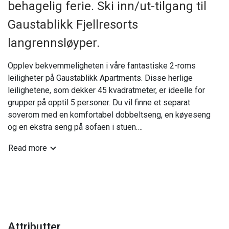
behagelig ferie. Ski inn/ut-tilgang til
Gaustablikk Fjellresorts
langrennsløyper.
Opplev bekvemmeligheten i våre fantastiske 2-roms
leiligheter på Gaustablikk Apartments. Disse herlige
leilighetene, som dekker 45 kvadratmeter, er ideelle for
grupper på opptil 5 personer. Du vil finne et separat
soverom med en komfortabel dobbeltseng, en køyeseng
og en ekstra seng på sofaen i stuen.
Read more
Våre leiligheter er fullt utstyrt med alt du trenger for en
behagelig ferie. Du vil ha tilgang til et eget kjøkken, slik at
du kan tilberede dine egne måltider. Slapp av og nyt dine
favorittprogrammer på TV-en, og hold deg oppkoblet med
gratis Wi-Fi. Leilighetene har også et eget bad med toalett
og dusj.
Attributter