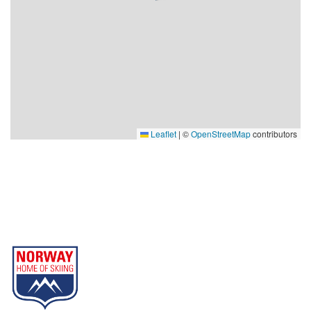
Nøkkelutlevering: Gjester vil sjekke inn i en angitt bygning
på destinasjonen, og på ankomstdagen vil man motta en
SMS fra oss. Derfor ber vi vennligst om at telefonnummer
oppgis under bestillingsprosessen. SMS-en vil inneholde
en unik kode som vil låse opp en nøkkelboks i den angitte
bygningen. Inne i denne boksen vil gjestene finne en
hyttebok og nøklene til sin respektive hytte eller leilighet.
Leaflet
|
©
OpenStreetMap
contributors
Innsjekking og nøkkelhenting foregår fra kl. 16:00. Vennligst
merk at utsjekking skal skje før kl. 11:00.
Gausta
Part of Norway Home of Skiing