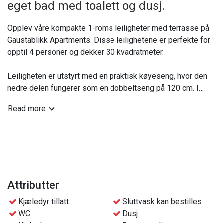
eget bad med toalett og dusj.
Opplev våre kompakte 1-roms leiligheter med terrasse på
Gaustablikk Apartments. Disse leilighetene er perfekte for
opptil 4 personer og dekker 30 kvadratmeter.
Leiligheten er utstyrt med en praktisk køyeseng, hvor den
nedre delen fungerer som en dobbeltseng på 120 cm. I
tillegg er det en sovesofa tilgjengelig for ekstra gjester. Du
Read more
vil også finne et kjøkken hvor du kan tilberede enkle
måltider. Leiligheten har en TV og gratis Wi-Fi, slik at du kan
holde deg underholdt og oppkoblet. Det er også et eget bad
med toalett og dusj.
Oppholdsrom: Familiekøyeseng* 120cm & sovesofa
*Den nedre delen av familiekøyesengen er 120 cm bred og
Attributter
kan deles for å gi plass til to personer ved behov.
Kjæledyr tillatt
Sluttvask kan bestilles
WC
Dusj
Enheten har en god beliggenhet nær Gausta Skisenter og